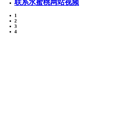
联系水蜜桃网站视频
1
2
3
4