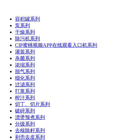
容积罐系列
泵系列
干燥系列
除污机系列
CIP蜜桃视频APP在线观看入口机系列
灌装系列
杀菌系列
浓缩系列
脱气系列
细化系列
过滤系列
打浆系列
榨汁系列
切丁、切片系列
破碎系列
漂烫预煮系列
分级系列
去核除籽系列
剥壳去皮系列